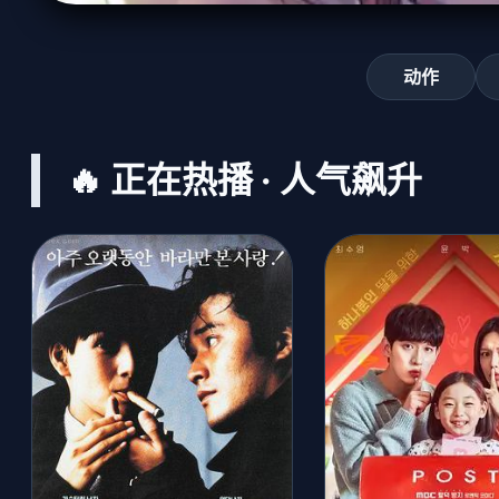
动作
🔥 正在热播 · 人气飙升