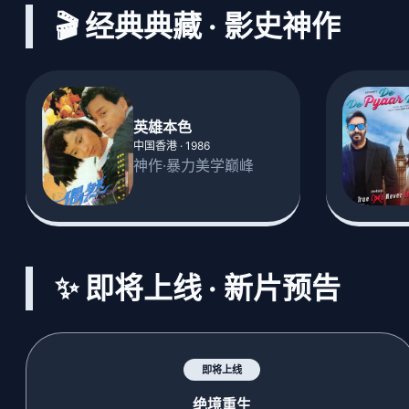
🎬 经典典藏 · 影史神作
英雄本色
中国香港 · 1986
神作·暴力美学巅峰
✨ 即将上线 · 新片预告
即将上线
绝境重生