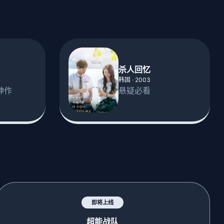
杀人回忆
韩国 · 2003
神作
悬疑必看
即将上线
超能战队