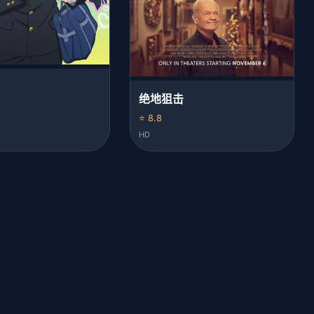
绝地狙击
⭐ 8.8
HD