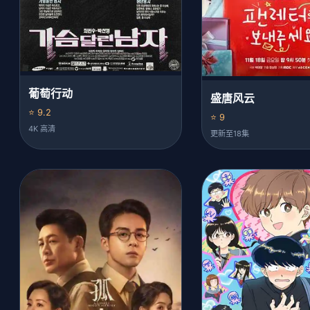
葡萄行动
盛唐风云
⭐ 9.2
⭐ 9
4K 高清
更新至18集