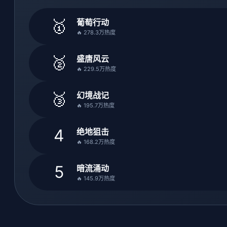
🥇
葡萄行动
🔥 278.3万热度
🥈
盛唐风云
🔥 229.5万热度
🥉
幻境战记
🔥 195.7万热度
4
绝地狙击
🔥 168.2万热度
5
暗流涌动
🔥 145.9万热度