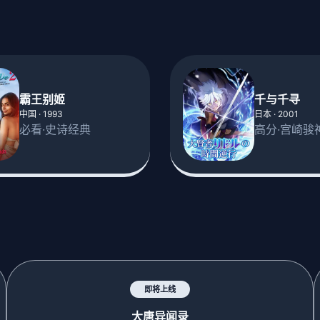
霸王别姬
千与千寻
中国 · 1993
日本 · 2001
必看·史诗经典
高分·宫崎骏
即将上线
大唐异闻录