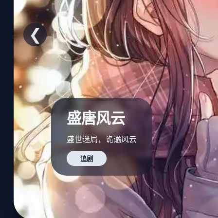
❮
盛唐风云
盛世迷局，诡谲风云
追剧