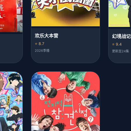
欢乐大本营
幻境战记
⭐ 8.7
⭐ 9.4
2026季播
更新至24集