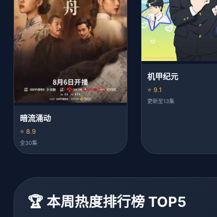
机甲纪元
⭐ 9.1
更新至13集
暗流涌动
⭐ 8.9
全30集
🏆 本周热度排行榜 TOP5