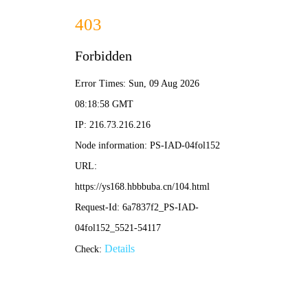
葡萄影视
🍇 葡萄
电影
电视剧
综艺
动漫
首页
/
葡萄片库
/ 热门推荐
❮
❯
星际漫游者
宇宙深处，绝境求生