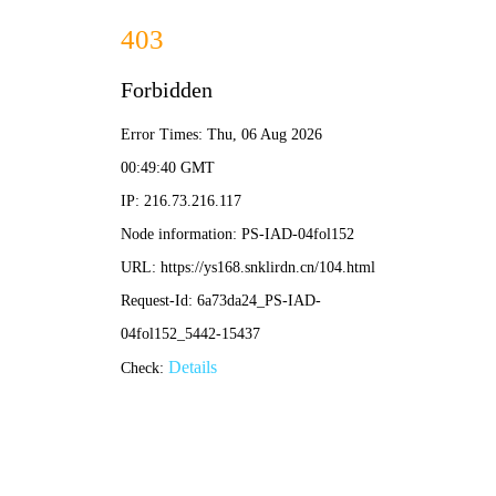
葡萄影视
🍇 葡萄
电影
电视剧
综艺
动漫
首页
/
葡萄片库
/ 热门推荐
❮
❯
星际漫游者
宇宙深处，绝境求生